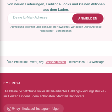
von neuen Lieferungen, Lieblings-Looks und kleinen Aktionen
aus dem Laden.
E-Mail-Adresse
ANMELDEN
Abmeldung jederzeit über den Link im Newsletter. Wir geben Deine Adresse
nicht weiter - versprochen.
*
Alle Preise inkl. MwSt, zzgl.
Versandkosten
. Lieferzeit: ca. 1-3 Werktage.
EY LINDA
Die kleine Schatztruhe voller detailverliebter Lieblingskleidungsstücke -
im Herzen Lindens, dem schönsten Stadtteil Hannovers.
@_ey_linda
auf Instagram folgen