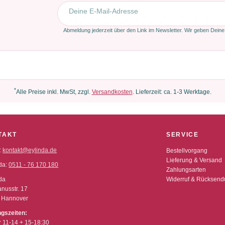
E-Mail-Adresse
Abmeldung jederzeit über den Link im Newsletter. Wir geben Deine
*
Alle Preise inkl. MwSt, zzgl.
Versandkosten
. Lieferzeit: ca. 1-3 Werktage.
TAKT
SERVICE
:
kontakt@eylinda.de
Bestellvorgang
Lieferung & Versand
da:
0511 - 76 170 180
Zahlungsarten
da
Widerruf & Rücksen
nusstr. 17
 Hannover
ngszeiten:
r 11-14 + 15-18:30