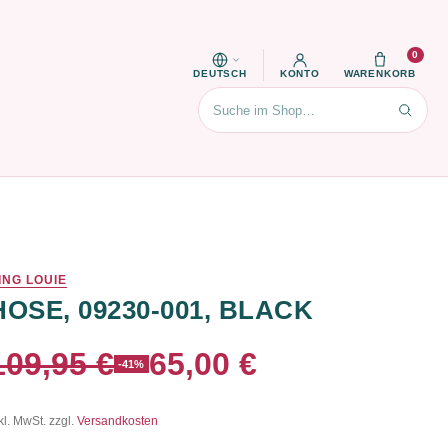
0
DEUTSCH
KONTO
WARENKORB
Suchen
ING LOUIE
HOSE, 09230-001, BLACK
109,95 €
65,00 €
-41%
kl. MwSt. zzgl.
Versandkosten