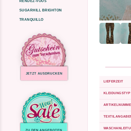
RENDEZ-VOUS
SUGARHILL BRIGHTON
TRANQUILLO
JETZT AUSDRUCKEN
LIEFERZEIT
KLEIDUNGSTYP
ARTIKELNUMME
TEXTILANGABE
WASCHANLEIT
ZU DEN ANGEBOTEN