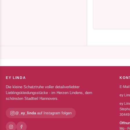
EY LINDA
KON
Die kleine Schatztruhe voller detailverliebter
E-Mail
Lieblingskleidungsstücke - im Herzen Lindens, dem
ey Lin
schönsten Stadtteil Hannovers.
ey Lin
Stepha
@_ey_linda
auf Instagram folgen
30449
Öffnu
Mo - F