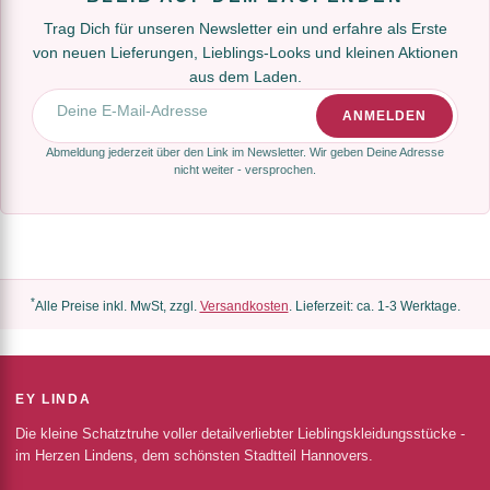
Trag Dich für unseren Newsletter ein und erfahre als Erste
von neuen Lieferungen, Lieblings-Looks und kleinen Aktionen
aus dem Laden.
E-Mail-Adresse
ANMELDEN
Abmeldung jederzeit über den Link im Newsletter. Wir geben Deine Adresse
nicht weiter - versprochen.
*
Alle Preise inkl. MwSt, zzgl.
Versandkosten
. Lieferzeit: ca. 1-3 Werktage.
EY LINDA
Die kleine Schatztruhe voller detailverliebter Lieblingskleidungsstücke -
im Herzen Lindens, dem schönsten Stadtteil Hannovers.