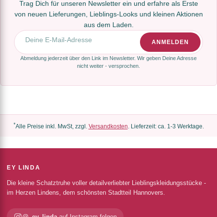
Trag Dich für unseren Newsletter ein und erfahre als Erste
von neuen Lieferungen, Lieblings-Looks und kleinen Aktionen
aus dem Laden.
E-Mail-Adresse
ANMELDEN
Abmeldung jederzeit über den Link im Newsletter. Wir geben Deine Adresse
nicht weiter - versprochen.
*
Alle Preise inkl. MwSt, zzgl.
Versandkosten
. Lieferzeit: ca. 1-3 Werktage.
EY LINDA
Die kleine Schatztruhe voller detailverliebter Lieblingskleidungsstücke -
im Herzen Lindens, dem schönsten Stadtteil Hannovers.
@_ey_linda
auf Instagram folgen