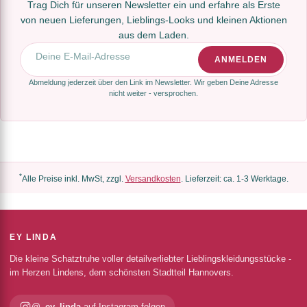
Trag Dich für unseren Newsletter ein und erfahre als Erste
von neuen Lieferungen, Lieblings-Looks und kleinen Aktionen
aus dem Laden.
E-Mail-Adresse
ANMELDEN
Abmeldung jederzeit über den Link im Newsletter. Wir geben Deine Adresse
nicht weiter - versprochen.
*
Alle Preise inkl. MwSt, zzgl.
Versandkosten
. Lieferzeit: ca. 1-3 Werktage.
EY LINDA
Die kleine Schatztruhe voller detailverliebter Lieblingskleidungsstücke -
im Herzen Lindens, dem schönsten Stadtteil Hannovers.
@_ey_linda
auf Instagram folgen