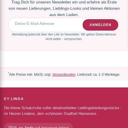
Trag Dich für unseren Newsletter ein und erfahre als Erste
von neuen Lieferungen, Lieblings-Looks und kleinen Aktionen
aus dem Laden.
E-Mail-Adresse
ANMELDEN
Abmeldung jederzeit über den Link im Newsletter. Wir geben Deine Adresse
nicht weiter - versprochen.
*
Alle Preise inkl. MwSt, zzgl.
Versandkosten
. Lieferzeit: ca. 1-3 Werktage.
EY LINDA
Die kleine Schatztruhe voller detailverliebter Lieblingskleidungsstücke -
im Herzen Lindens, dem schönsten Stadtteil Hannovers.
@_ey_linda
auf Instagram folgen