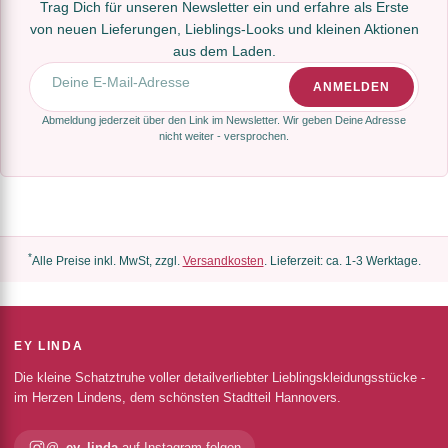
Trag Dich für unseren Newsletter ein und erfahre als Erste
von neuen Lieferungen, Lieblings-Looks und kleinen Aktionen
aus dem Laden.
E-Mail-Adresse
ANMELDEN
Abmeldung jederzeit über den Link im Newsletter. Wir geben Deine Adresse
nicht weiter - versprochen.
*
Alle Preise inkl. MwSt, zzgl.
Versandkosten
. Lieferzeit: ca. 1-3 Werktage.
EY LINDA
Die kleine Schatztruhe voller detailverliebter Lieblingskleidungsstücke -
im Herzen Lindens, dem schönsten Stadtteil Hannovers.
@_ey_linda
auf Instagram folgen