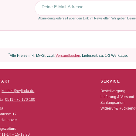
E-Mail-Adresse
Abmeldung jederzeit über den Link im Newsletter. Wir geben Deine
*
Alle Preise inkl. MwSt, zzgl.
Versandkosten
. Lieferzeit: ca. 1-3 Werktage.
TAKT
SERVICE
:
kontakt@eylinda.de
Bestellvorgang
Lieferung & Versand
da:
0511 - 76 170 180
Zahlungsarten
da
Widerruf & Rücksen
nusstr. 17
 Hannover
ngszeiten:
r 11-14 + 15-18:30