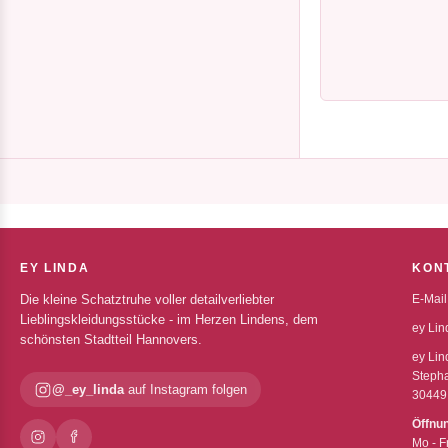
EY LINDA
KON
Die kleine Schatztruhe voller detailverliebter
E-Mail
Lieblingskleidungsstücke - im Herzen Lindens, dem
ey Lin
schönsten Stadtteil Hannovers.
ey Lin
Stepha
@_ey_linda
auf Instagram folgen
30449
Öffnu
Mo - F