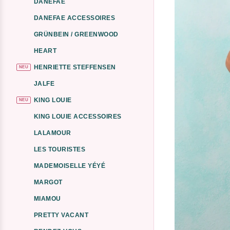
DANEFAE
DANEFAE ACCESSOIRES
GRÜNBEIN / GREENWOOD
HEART
HENRIETTE STEFFENSEN
NEU
JALFE
KING LOUIE
NEU
KING LOUIE ACCESSOIRES
LALAMOUR
LES TOURISTES
MADEMOISELLE YÉYÉ
MARGOT
MIAMOU
PRETTY VACANT