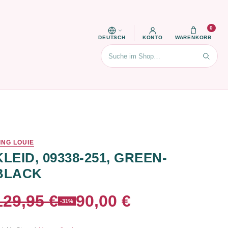
0
DEUTSCH
KONTO
WARENKORB
Suchen
ING LOUIE
KLEID, 09338-251, GREEN-
BLACK
129,95 €
90,00 €
-31%