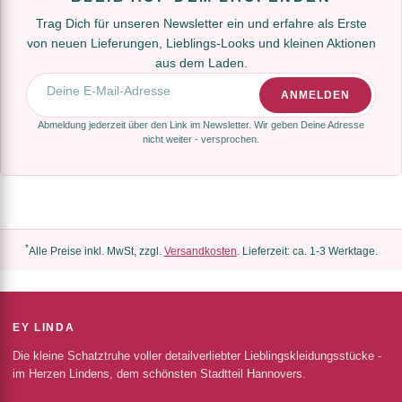
Trag Dich für unseren Newsletter ein und erfahre als Erste
von neuen Lieferungen, Lieblings-Looks und kleinen Aktionen
aus dem Laden.
E-Mail-Adresse
ANMELDEN
Abmeldung jederzeit über den Link im Newsletter. Wir geben Deine Adresse
nicht weiter - versprochen.
*
Alle Preise inkl. MwSt, zzgl.
Versandkosten
. Lieferzeit: ca. 1-3 Werktage.
EY LINDA
Die kleine Schatztruhe voller detailverliebter Lieblingskleidungsstücke -
im Herzen Lindens, dem schönsten Stadtteil Hannovers.