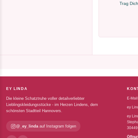
Trag Dich
EY LINDA
KON
Die kleine Schatztruhe voller detailverliebter
E-Mail
Lieblingskleidungsstücke - im Herzen Lindens, dem
ey Lin
schönsten Stadtteil Hannovers.
ey Lin
Stepha
@_ey_linda
auf Instagram folgen
30449
Öffnu