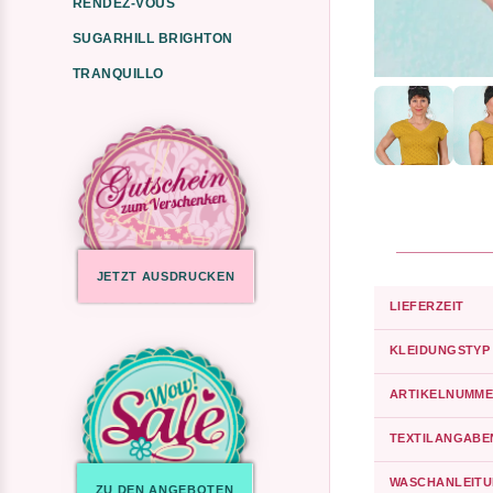
RENDEZ-VOUS
SUGARHILL BRIGHTON
TRANQUILLO
JETZT AUSDRUCKEN
LIEFERZEIT
KLEIDUNGSTYP
ARTIKELNUMME
TEXTILANGABE
WASCHANLEIT
ZU DEN ANGEBOTEN