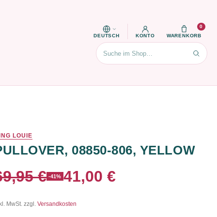
0
DEUTSCH
KONTO
WARENKORB
Suchen
ING LOUIE
PULLOVER, 08850-806, YELLOW
69,95 €
41,00 €
-41%
kl. MwSt. zzgl.
Versandkosten