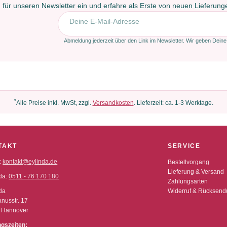
 für unseren Newsletter ein und erfahre als Erste von neuen Lieferun
E-Mail-Adresse
Abmeldung jederzeit über den Link im Newsletter. Wir geben Deine
*
Alle Preise inkl. MwSt, zzgl.
Versandkosten
. Lieferzeit: ca. 1-3 Werktage.
TAKT
SERVICE
:
kontakt@eylinda.de
Bestellvorgang
Lieferung & Versand
da:
0511 - 76 170 180
Zahlungsarten
da
Widerruf & Rücksen
nusstr. 17
 Hannover
ngszeiten: