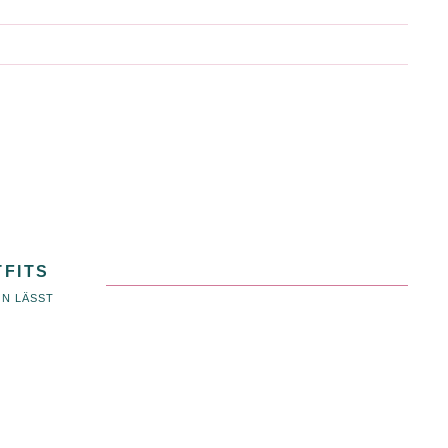
TFITS
EN LÄSST