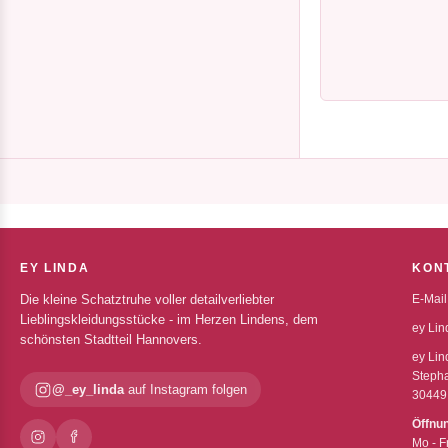
EY LINDA
KON
Die kleine Schatztruhe voller detailverliebter
E-Mail
Lieblingskleidungsstücke - im Herzen Lindens, dem
ey Lin
schönsten Stadtteil Hannovers.
ey Lin
Stepha
@_ey_linda
auf Instagram folgen
30449
Öffnu
Mo - F