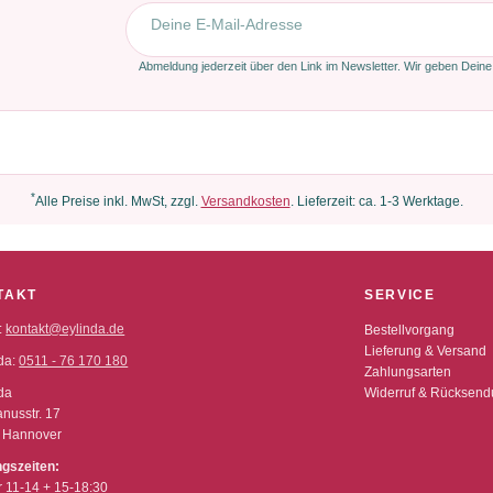
E-Mail-Adresse
Abmeldung jederzeit über den Link im Newsletter. Wir geben Deine
*
Alle Preise inkl. MwSt, zzgl.
Versandkosten
. Lieferzeit: ca. 1-3 Werktage.
TAKT
SERVICE
:
kontakt@eylinda.de
Bestellvorgang
Lieferung & Versand
da:
0511 - 76 170 180
Zahlungsarten
da
Widerruf & Rücksen
nusstr. 17
 Hannover
ngszeiten:
r 11-14 + 15-18:30