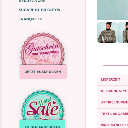
RENDEZ-VOUS
SUGARHILL BRIGHTON
TRANQUILLO
JETZT AUSDRUCKEN
LIEFERZEIT
KLEIDUNGSTYP
ARTIKELNUMME
TEXTILANGABE
WASCHANLEIT
ZU DEN ANGEBOTEN