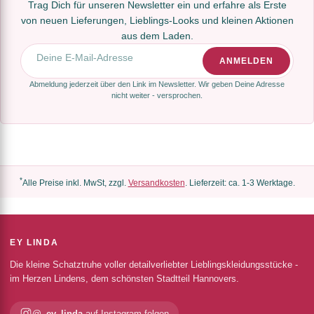
Trag Dich für unseren Newsletter ein und erfahre als Erste
von neuen Lieferungen, Lieblings-Looks und kleinen Aktionen
aus dem Laden.
E-Mail-Adresse
ANMELDEN
Abmeldung jederzeit über den Link im Newsletter. Wir geben Deine Adresse
nicht weiter - versprochen.
*
Alle Preise inkl. MwSt, zzgl.
Versandkosten
. Lieferzeit: ca. 1-3 Werktage.
EY LINDA
Die kleine Schatztruhe voller detailverliebter Lieblingskleidungsstücke -
im Herzen Lindens, dem schönsten Stadtteil Hannovers.
@_ey_linda
auf Instagram folgen