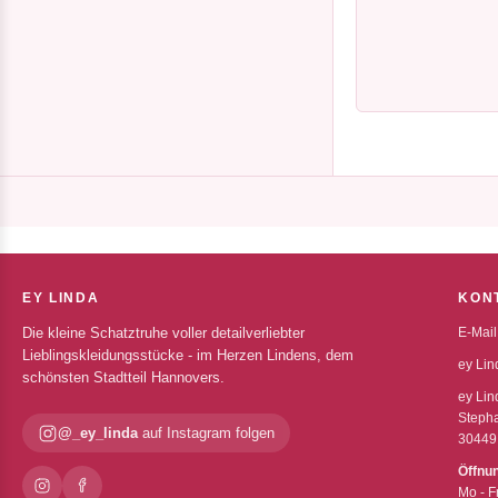
EY LINDA
KON
Die kleine Schatztruhe voller detailverliebter
E-Mail
Lieblingskleidungsstücke - im Herzen Lindens, dem
ey Lin
schönsten Stadtteil Hannovers.
ey Lin
Stepha
@_ey_linda
auf Instagram folgen
30449
Öffnu
Mo - F