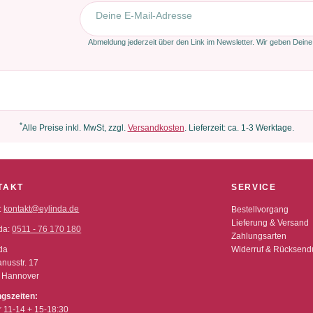
E-Mail-Adresse
Abmeldung jederzeit über den Link im Newsletter. Wir geben Deine
*
Alle Preise inkl. MwSt, zzgl.
Versandkosten
. Lieferzeit: ca. 1-3 Werktage.
TAKT
SERVICE
:
kontakt@eylinda.de
Bestellvorgang
Lieferung & Versand
da:
0511 - 76 170 180
Zahlungsarten
da
Widerruf & Rücksen
nusstr. 17
 Hannover
ngszeiten:
r 11-14 + 15-18:30