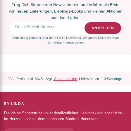
Trag Dich für unseren Newsletter ein und erfahre als Erste
von neuen Lieferungen, Lieblings-Looks und kleinen Aktionen
aus dem Laden.
E-Mail-Adresse
ANMELDEN
Abmeldung jederzeit über den Link im Newsletter. Wir geben Deine Adresse
nicht weiter - versprochen.
*
Alle Preise inkl. MwSt, zzgl.
Versandkosten
. Lieferzeit: ca. 1-3 Werktage.
EY LINDA
Die kleine Schatztruhe voller detailverliebter Lieblingskleidungsstücke -
im Herzen Lindens, dem schönsten Stadtteil Hannovers.