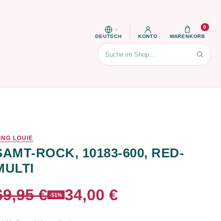
0
DEUTSCH
KONTO
WARENKORB
Suchen
ING LOUIE
SAMT-ROCK, 10183-600, RED-
MULTI
69,95 €
34,00 €
-51%