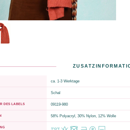
ZUSATZINFORMATI
ca. 1-3 Werktage
Schal
R DES LABELS
09119-980
N
58% Polyacryl, 30% Nylon, 12% Wolle
UNG