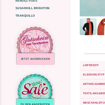
RENDEZ-VOUS
SUGARHILL BRIGHTON
TRANQUILLO
JETZT AUSDRUCKEN
LIEFERZEIT
KLEIDUNGSTYP
ARTIKELNUMME
TEXTILANGABE
WASCHANLEIT
ZU DEN ANGEBOTEN