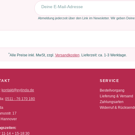
E-Mail-Adresse
Abmeldung jederzeit über den Link im Newsletter. Wir geben Deine
*
Alle Preise inkl. MwSt, zzgl.
Versandkosten
. Lieferzeit: ca. 1-3 Werktage.
TAKT
SERVICE
:
kontakt@eylinda.de
Bestellvorgang
Lieferung & Versand
da:
0511 - 76 170 180
Zahlungsarten
da
Widerruf & Rücksen
nusstr. 17
 Hannover
ngszeiten:
r 11-14 + 15-18:30