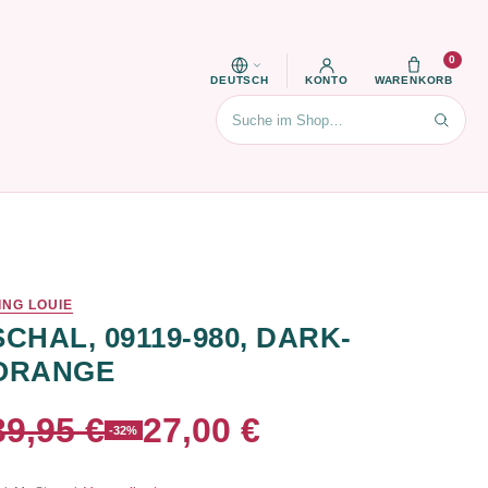
0
DEUTSCH
KONTO
WARENKORB
Suchen
ING LOUIE
SCHAL, 09119-980, DARK-
ORANGE
39,95 €
27,00 €
-32%