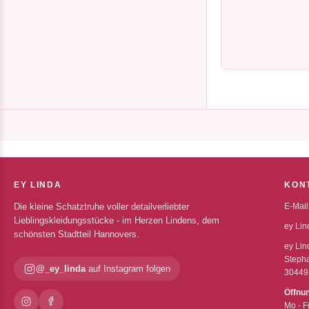
EY LINDA
KON
Die kleine Schatztruhe voller detailverliebter
E-Mail
Lieblingskleidungsstücke - im Herzen Lindens, dem
ey Lin
schönsten Stadtteil Hannovers.
ey Lin
Stepha
@_ey_linda
auf Instagram folgen
30449
Öffnu
Mo - F