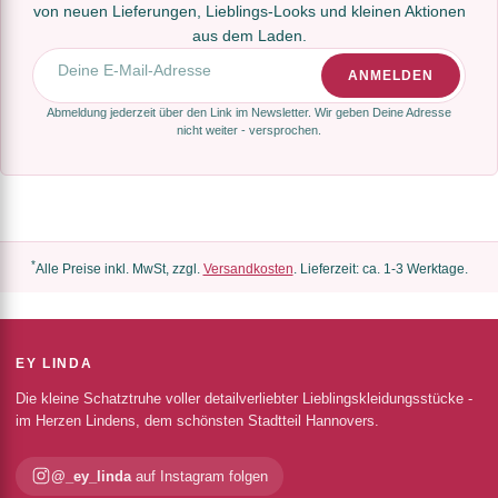
von neuen Lieferungen, Lieblings-Looks und kleinen Aktionen
aus dem Laden.
E-Mail-Adresse
ANMELDEN
Abmeldung jederzeit über den Link im Newsletter. Wir geben Deine Adresse
nicht weiter - versprochen.
*
Alle Preise inkl. MwSt, zzgl.
Versandkosten
. Lieferzeit: ca. 1-3 Werktage.
EY LINDA
Die kleine Schatztruhe voller detailverliebter Lieblingskleidungsstücke -
im Herzen Lindens, dem schönsten Stadtteil Hannovers.
@_ey_linda
auf Instagram folgen