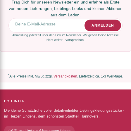
Trag Dich für unseren Newsletter ein und erfahre als Erste
von neuen Lieferungen, Lieblings-Looks und kleinen Aktionen
aus dem Laden.
E-Mail-Adresse
ANMELDEN
Abmeldung jederzeit über den Link im Newsletter. Wir geben Deine Adresse
nicht weiter - versprochen.
*
Alle Preise inkl. MwSt, zzgl.
Versandkosten
. Lieferzeit: ca. 1-3 Werktage.
EY LINDA
Die kleine Schatztruhe voller detailverliebter Lieblingskleidungsstücke -
im Herzen Lindens, dem schönsten Stadtteil Hannovers.
@_ey_linda
auf Instagram folgen