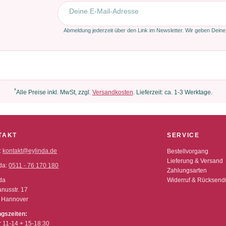
E-Mail-Adresse
Abmeldung jederzeit über den Link im Newsletter. Wir geben Deine
*
Alle Preise inkl. MwSt, zzgl.
Versandkosten
. Lieferzeit: ca. 1-3 Werktage.
TAKT
SERVICE
:
kontakt@eylinda.de
Bestellvorgang
Lieferung & Versand
da:
0511 - 76 170 180
Zahlungsarten
da
Widerruf & Rücksen
nusstr. 17
 Hannover
ngszeiten:
r 11-14 + 15-18:30