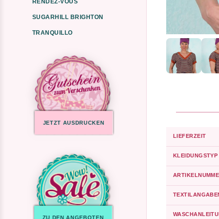
RENDEZ-VOUS
SUGARHILL BRIGHTON
TRANQUILLO
JETZT AUSDRUCKEN
LIEFERZEIT
KLEIDUNGSTYP
ARTIKELNUMME
TEXTILANGABE
WASCHANLEIT
ZU DEN ANGEBOTEN