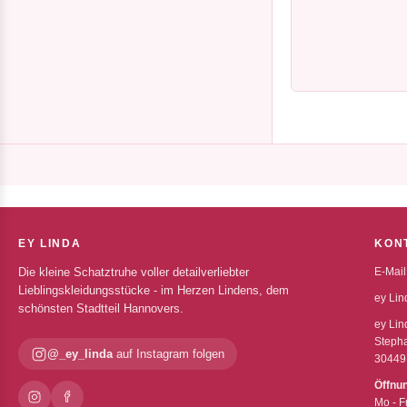
EY LINDA
KON
Die kleine Schatztruhe voller detailverliebter
E-Mail
Lieblingskleidungsstücke - im Herzen Lindens, dem
ey Lin
schönsten Stadtteil Hannovers.
ey Lin
Stepha
@_ey_linda
auf Instagram folgen
30449
Öffnu
Mo - F