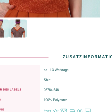
ZUSATZINFORMATI
ca. 1-3 Werktage
Shirt
R DES LABELS
08784-548
N
100% Polyester
UNG