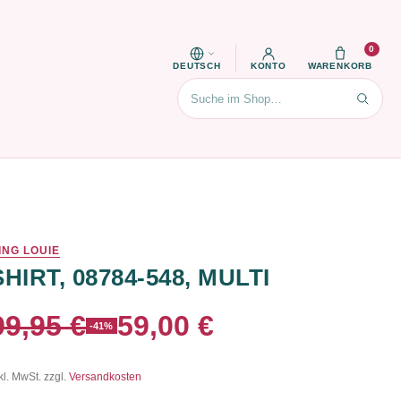
0
DEUTSCH
KONTO
WARENKORB
Suchen
ING LOUIE
SHIRT, 08784-548, MULTI
99,95 €
59,00 €
-41%
kl. MwSt. zzgl.
Versandkosten