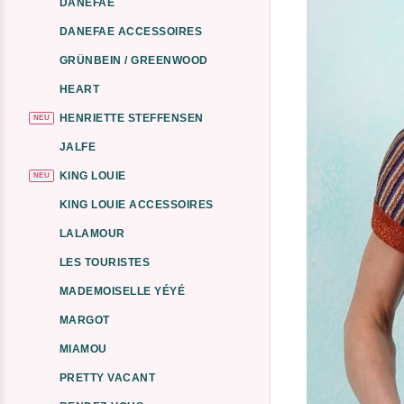
DANEFAE
DANEFAE ACCESSOIRES
GRÜNBEIN / GREENWOOD
HEART
HENRIETTE STEFFENSEN
NEU
JALFE
KING LOUIE
NEU
KING LOUIE ACCESSOIRES
LALAMOUR
LES TOURISTES
MADEMOISELLE YÉYÉ
MARGOT
MIAMOU
PRETTY VACANT