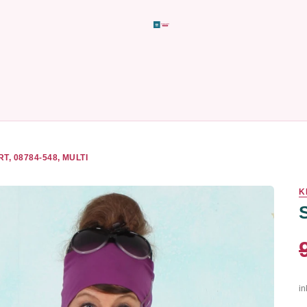
RT, 08784-548, MULTI
K
in