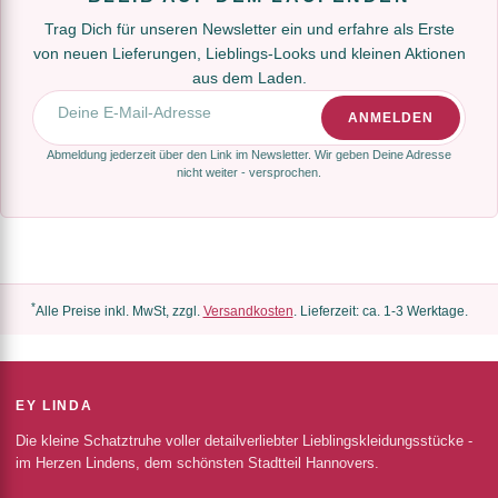
Trag Dich für unseren Newsletter ein und erfahre als Erste
von neuen Lieferungen, Lieblings-Looks und kleinen Aktionen
aus dem Laden.
E-Mail-Adresse
ANMELDEN
Abmeldung jederzeit über den Link im Newsletter. Wir geben Deine Adresse
nicht weiter - versprochen.
*
Alle Preise inkl. MwSt, zzgl.
Versandkosten
. Lieferzeit: ca. 1-3 Werktage.
EY LINDA
Die kleine Schatztruhe voller detailverliebter Lieblingskleidungsstücke -
im Herzen Lindens, dem schönsten Stadtteil Hannovers.