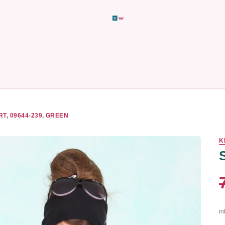
RT, 09644-239, GREEN
K
in