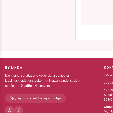
EY LINDA
KON
Die kleine Schatztruhe voller detailverliebter
E-Mail
Lieblingskleidungsstücke - im Herzen Lindens, dem
ey Lin
schönsten Stadtteil Hannovers.
ey Lin
Stepha
@_ey_linda
auf Instagram folgen
30449
Öffnu
Mo - F