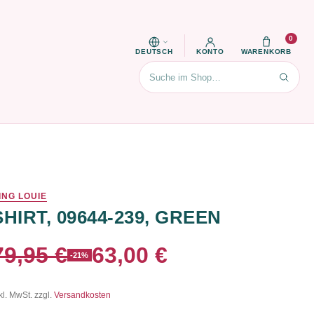
0
DEUTSCH
KONTO
WARENKORB
Suchen
ING LOUIE
SHIRT, 09644-239, GREEN
79,95 €
63,00 €
-21%
kl. MwSt. zzgl.
Versandkosten