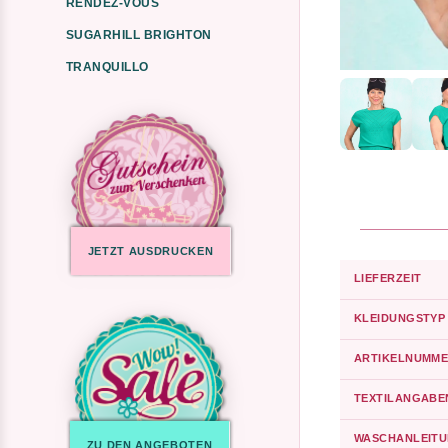
RENDEZ-VOUS
SUGARHILL BRIGHTON
TRANQUILLO
JETZT AUSDRUCKEN
LIEFERZEIT
KLEIDUNGSTYP
ARTIKELNUMME
TEXTILANGABE
WASCHANLEIT
ZU DEN ANGEBOTEN