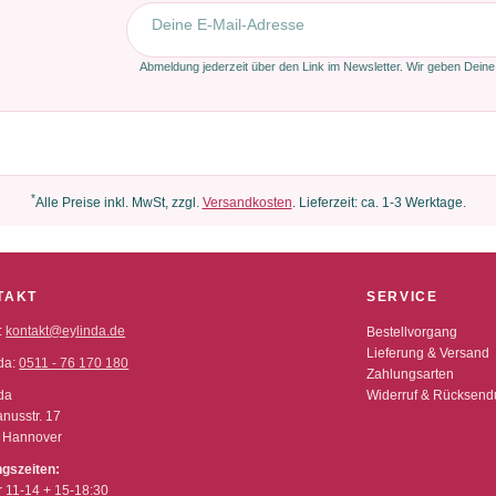
E-Mail-Adresse
Abmeldung jederzeit über den Link im Newsletter. Wir geben Deine
*
Alle Preise inkl. MwSt, zzgl.
Versandkosten
. Lieferzeit: ca. 1-3 Werktage.
TAKT
SERVICE
:
kontakt@eylinda.de
Bestellvorgang
Lieferung & Versand
da:
0511 - 76 170 180
Zahlungsarten
da
Widerruf & Rücksen
nusstr. 17
 Hannover
ngszeiten:
r 11-14 + 15-18:30