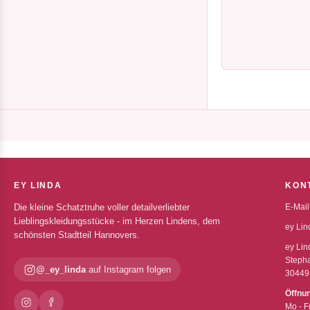
EY LINDA
KON
Die kleine Schatztruhe voller detailverliebter
E-Mail
Lieblingskleidungsstücke - im Herzen Lindens, dem
ey Lin
schönsten Stadtteil Hannovers.
ey Lin
Stepha
@_ey_linda
auf Instagram folgen
30449
Öffnu
Mo - F