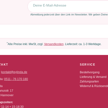
E-Mail-Adresse
Abmeldung jederzeit über den Link im Newsletter. Wir geben Deine
*
Alle Preise inkl. MwSt, zzgl.
Versandkosten
. Lieferzeit: ca. 1-3 Werktage.
TAKT
SERVICE
:
kontakt@eylinda.de
Bestellvorgang
Lieferung & Versand
da:
0511 - 76 170 180
Zahlungsarten
da
Widerruf & Rücksen
nusstr. 17
 Hannover
ngszeiten:
r 11-14 + 15-18:30