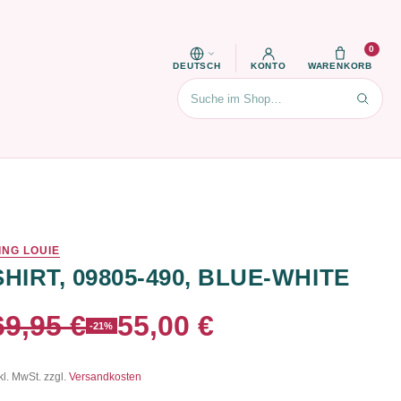
0
DEUTSCH
KONTO
WARENKORB
Suchen
ING LOUIE
SHIRT, 09805-490, BLUE-WHITE
69,95 €
55,00 €
-21%
kl. MwSt. zzgl.
Versandkosten