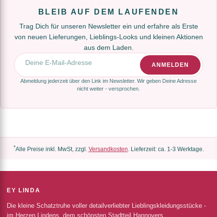
BLEIB AUF DEM LAUFENDEN
Trag Dich für unseren Newsletter ein und erfahre als Erste
von neuen Lieferungen, Lieblings-Looks und kleinen Aktionen
aus dem Laden.
E-Mail-Adresse
ANMELDEN
Abmeldung jederzeit über den Link im Newsletter. Wir geben Deine Adresse
nicht weiter - versprochen.
*
Alle Preise inkl. MwSt, zzgl.
Versandkosten
. Lieferzeit: ca. 1-3 Werktage.
EY LINDA
Die kleine Schatztruhe voller detailverliebter Lieblingskleidungsstücke -
im Herzen Lindens, dem schönsten Stadtteil Hannovers.