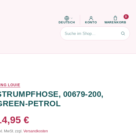
0
DEUTSCH
KONTO
WARENKORB
Suchen
ING LOUIE
STRUMPFHOSE, 00679-200,
GREEN-PETROL
14,95 €
kl. MwSt. zzgl.
Versandkosten