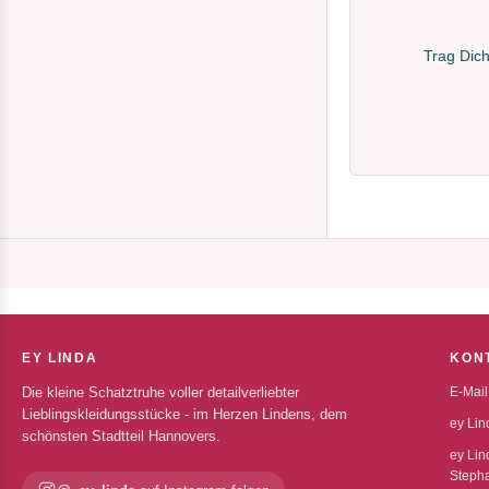
Trag Dich
EY LINDA
KON
Die kleine Schatztruhe voller detailverliebter
E-Mail
Lieblingskleidungsstücke - im Herzen Lindens, dem
ey Lin
schönsten Stadtteil Hannovers.
ey Lin
Stepha