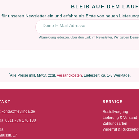
BLEIB AUF DEM LAU
 für unseren Newsletter ein und erfahre als Erste von neuen Lieferun
E-Mail-Adresse
Abmeldung jederzeit über den Link im Newsletter. Wir geben Deine
*
Alle Preise inkl. MwSt, zzgl.
Versandkosten
. Lieferzeit: ca. 1-3 Werktage.
TAKT
SERVICE
:
kontakt@eylinda.de
Bestellvorgang
Lieferung & Versand
da:
0511 - 76 170 180
Zahlungsarten
da
Widerruf & Rücksen
nusstr. 17