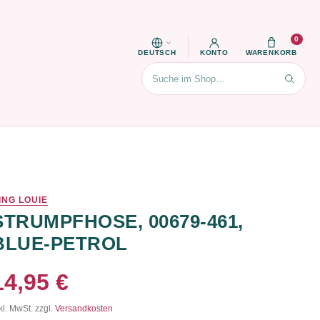
0
DEUTSCH
KONTO
WARENKORB
Suchen
ING LOUIE
STRUMPFHOSE, 00679-461,
BLUE-PETROL
14,95 €
kl. MwSt. zzgl.
Versandkosten