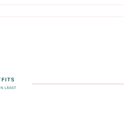
TFITS
EN LÄSST