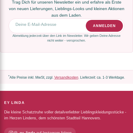
Trag Dich für unseren Newsletter ein und erfahre als Erste
von neuen Lieferungen, Lieblings-Looks und kleinen Aktionen
aus dem Laden.
E-Mail-Adresse
ANMELDEN
Abmeldung jederzeit über den Link im Newsletter. Wir geben Deine Adresse
nicht weiter - versprochen.
*
Alle Preise inkl. MwSt, zzgl.
Versandkosten
. Lieferzeit: ca. 1-3 Werktage.
EY LINDA
Die kleine Schatztruhe voller detailverliebter Lieblingskleidungsstücke -
im Herzen Lindens, dem schönsten Stadtteil Hannovers.
@_ey_linda
auf Instagram folgen