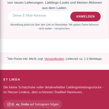
von neuen Lieferungen, Lieblings-Looks und kleinen Aktionen
aus dem Laden.
E-Mail-Adresse
ANMELDEN
Abmeldung jederzeit über den Link im Newsletter. Wir geben Deine Adresse
nicht weiter - versprochen.
*
Alle Preise inkl. MwSt, zzgl.
Versandkosten
. Lieferzeit: ca. 1-3 Werktage.
EY LINDA
Die kleine Schatztruhe voller detailverliebter Lieblingskleidungsstücke -
im Herzen Lindens, dem schönsten Stadtteil Hannovers.
@_ey_linda
auf Instagram folgen