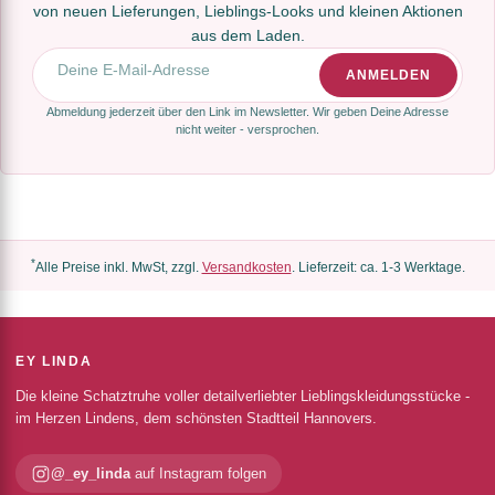
von neuen Lieferungen, Lieblings-Looks und kleinen Aktionen
aus dem Laden.
E-Mail-Adresse
ANMELDEN
Abmeldung jederzeit über den Link im Newsletter. Wir geben Deine Adresse
nicht weiter - versprochen.
*
Alle Preise inkl. MwSt, zzgl.
Versandkosten
. Lieferzeit: ca. 1-3 Werktage.
EY LINDA
Die kleine Schatztruhe voller detailverliebter Lieblingskleidungsstücke -
im Herzen Lindens, dem schönsten Stadtteil Hannovers.
@_ey_linda
auf Instagram folgen