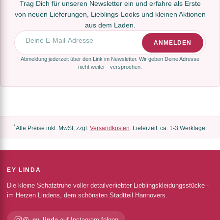
Trag Dich für unseren Newsletter ein und erfahre als Erste
von neuen Lieferungen, Lieblings-Looks und kleinen Aktionen
aus dem Laden.
E-Mail-Adresse
ANMELDEN
Abmeldung jederzeit über den Link im Newsletter. Wir geben Deine Adresse
nicht weiter - versprochen.
*
Alle Preise inkl. MwSt, zzgl.
Versandkosten
. Lieferzeit: ca. 1-3 Werktage.
EY LINDA
Die kleine Schatztruhe voller detailverliebter Lieblingskleidungsstücke -
im Herzen Lindens, dem schönsten Stadtteil Hannovers.
@_ey_linda
auf Instagram folgen