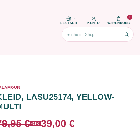
0
DEUTSCH
KONTO
WARENKORB
Suchen
ALAMOUR
KLEID, LASU25174, YELLOW-
MULTI
79,95 €
39,00 €
-51%