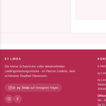
EY LINDA
KON
Die kleine Schatztruhe voller detailverliebter
E-Mail
Lieblingskleidungsstücke - im Herzen Lindens, dem
ey Lin
schönsten Stadtteil Hannovers.
ey Lin
Stepha
@_ey_linda
auf Instagram folgen
30449
Öffnu
Mo - F
Sa 11