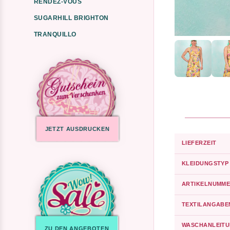
RENDEZ-VOUS
SUGARHILL BRIGHTON
TRANQUILLO
JETZT AUSDRUCKEN
LIEFERZEIT
KLEIDUNGSTYP
ARTIKELNUMME
TEXTILANGABE
WASCHANLEIT
ZU DEN ANGEBOTEN