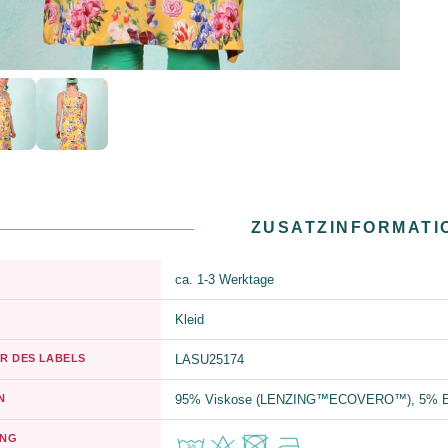
ZUSATZINFORMATI
ca. 1-3 Werktage
Kleid
R DES LABELS
LASU25174
N
95% Viskose (LENZING™ECOVERO™), 5% E
UNG