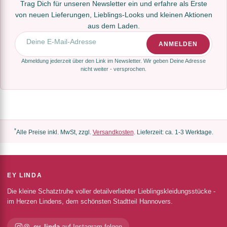
Trag Dich für unseren Newsletter ein und erfahre als Erste
von neuen Lieferungen, Lieblings-Looks und kleinen Aktionen
aus dem Laden.
E-Mail-Adresse
ANMELDEN
Abmeldung jederzeit über den Link im Newsletter. Wir geben Deine Adresse
nicht weiter - versprochen.
*
Alle Preise inkl. MwSt, zzgl.
Versandkosten
. Lieferzeit: ca. 1-3 Werktage.
EY LINDA
Die kleine Schatztruhe voller detailverliebter Lieblingskleidungsstücke -
im Herzen Lindens, dem schönsten Stadtteil Hannovers.
@_ey_linda
auf Instagram folgen