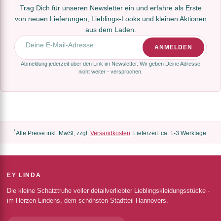
Trag Dich für unseren Newsletter ein und erfahre als Erste
von neuen Lieferungen, Lieblings-Looks und kleinen Aktionen
aus dem Laden.
E-Mail-Adresse
ANMELDEN
Abmeldung jederzeit über den Link im Newsletter. Wir geben Deine Adresse
nicht weiter - versprochen.
*
Alle Preise inkl. MwSt, zzgl.
Versandkosten
. Lieferzeit: ca. 1-3 Werktage.
EY LINDA
Die kleine Schatztruhe voller detailverliebter Lieblingskleidungsstücke -
im Herzen Lindens, dem schönsten Stadtteil Hannovers.