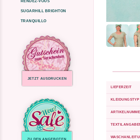
RENDEZ-VOUS
SUGARHILL BRIGHTON
TRANQUILLO
JETZT AUSDRUCKEN
LIEFERZEIT
KLEIDUNGSTYP
ARTIKELNUMME
TEXTILANGABE
WASCHANLEIT
ZU DEN ANGEBOTEN