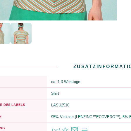
ZUSATZINFORMATI
ca. 1-3 Werktage
Shirt
R DES LABELS
LASU2510
N
95% Viskose (LENZING™ECOVERO™), 5% E
UNG