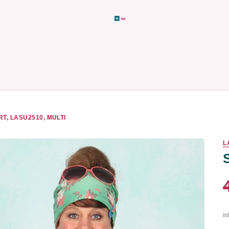
RT, LASU2510, MULTI
L
in