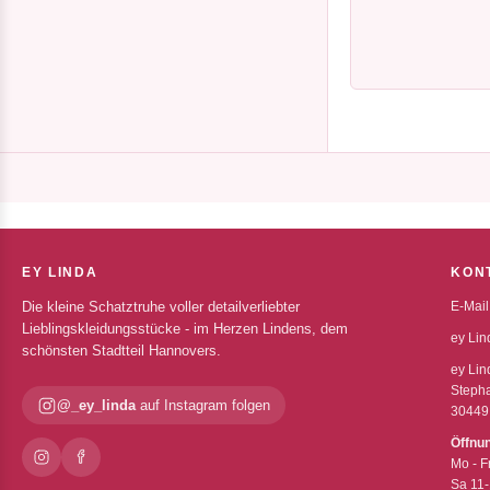
EY LINDA
KON
Die kleine Schatztruhe voller detailverliebter
E-Mail
Lieblingskleidungsstücke - im Herzen Lindens, dem
ey Lin
schönsten Stadtteil Hannovers.
ey Lin
Stepha
@_ey_linda
auf Instagram folgen
30449
Öffnu
Mo - F
Sa 11