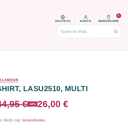
0
DEUTSCH
KONTO
WARENKORB
Suchen
ALAMOUR
SHIRT, LASU2510, MULTI
44,95 €
26,00 €
-42%
kl. MwSt. zzgl.
Versandkosten