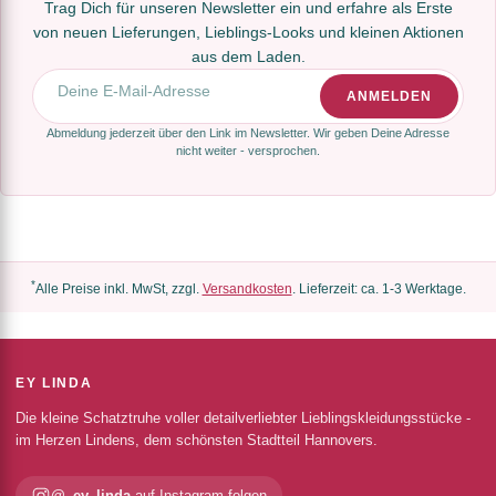
Trag Dich für unseren Newsletter ein und erfahre als Erste
von neuen Lieferungen, Lieblings-Looks und kleinen Aktionen
aus dem Laden.
E-Mail-Adresse
ANMELDEN
Abmeldung jederzeit über den Link im Newsletter. Wir geben Deine Adresse
nicht weiter - versprochen.
*
Alle Preise inkl. MwSt, zzgl.
Versandkosten
. Lieferzeit: ca. 1-3 Werktage.
EY LINDA
Die kleine Schatztruhe voller detailverliebter Lieblingskleidungsstücke -
im Herzen Lindens, dem schönsten Stadtteil Hannovers.
@_ey_linda
auf Instagram folgen