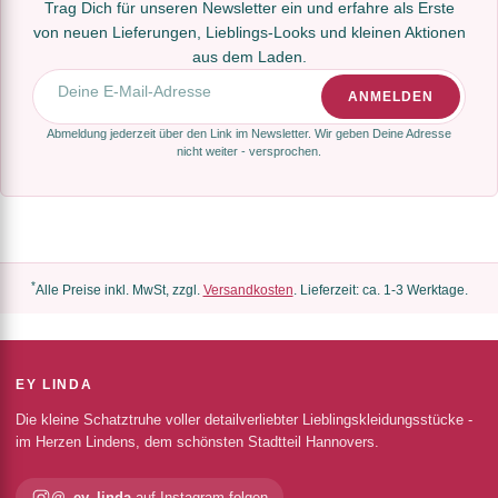
Trag Dich für unseren Newsletter ein und erfahre als Erste
von neuen Lieferungen, Lieblings-Looks und kleinen Aktionen
aus dem Laden.
E-Mail-Adresse
ANMELDEN
Abmeldung jederzeit über den Link im Newsletter. Wir geben Deine Adresse
nicht weiter - versprochen.
*
Alle Preise inkl. MwSt, zzgl.
Versandkosten
. Lieferzeit: ca. 1-3 Werktage.
EY LINDA
Die kleine Schatztruhe voller detailverliebter Lieblingskleidungsstücke -
im Herzen Lindens, dem schönsten Stadtteil Hannovers.
@_ey_linda
auf Instagram folgen