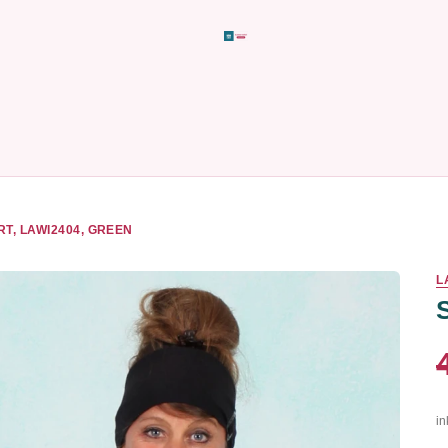
RT, LAWI2404, GREEN
L
in