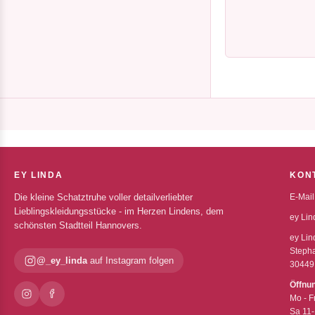
EY LINDA
KON
Die kleine Schatztruhe voller detailverliebter
E-Mail
Lieblingskleidungsstücke - im Herzen Lindens, dem
ey Lin
schönsten Stadtteil Hannovers.
ey Lin
Stepha
@_ey_linda
auf Instagram folgen
30449
Öffnu
Mo - F
Sa 11