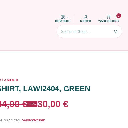
0
DEUTSCH
KONTO
WARENKORB
Suchen
ALAMOUR
SHIRT, LAWI2404, GREEN
44,00 €
30,00 €
-32%
kl. MwSt. zzgl.
Versandkosten