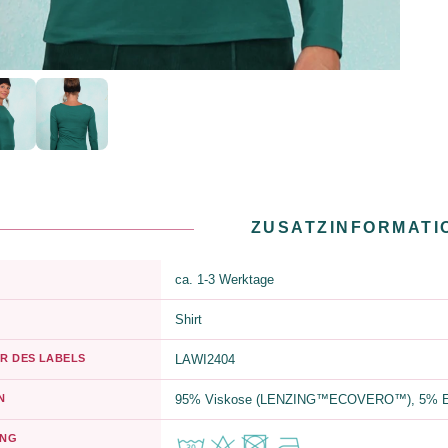
ZUSATZINFORMATI
ca. 1-3 Werktage
Shirt
R DES LABELS
LAWI2404
N
95% Viskose (LENZING™ECOVERO™), 5% E
UNG