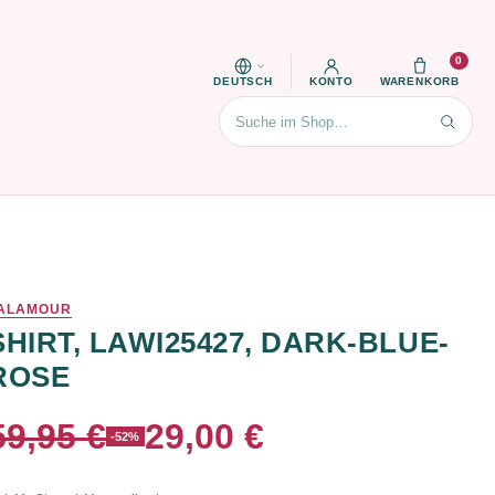
0
DEUTSCH
KONTO
WARENKORB
Suchen
ALAMOUR
SHIRT, LAWI25427, DARK-BLUE-
ROSE
59,95 €
29,00 €
-52%