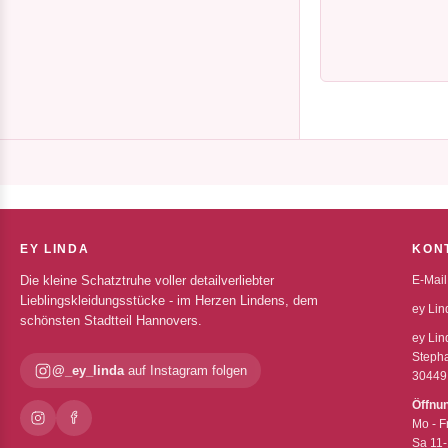
EY LINDA
KON
Die kleine Schatztruhe voller detailverliebter
E-Mail
Lieblingskleidungsstücke - im Herzen Lindens, dem
ey Lin
schönsten Stadtteil Hannovers.
ey Lin
Stepha
@_ey_linda
auf Instagram folgen
30449
Öffnu
Mo - F
Sa 11