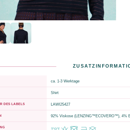
ZUSATZINFORMATI
ca. 1-3 Werktage
Shirt
R DES LABELS
LAWI25427
N
92% Viskose (LENZING™ECOVERO™), 4% Elas
UNG