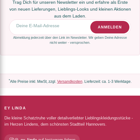
Trag Dich für unseren Newsletter ein und erfahre als Erste
von neuen Lieferungen, Lieblings-Looks und kleinen Aktionen
aus dem Laden.
E-Mail-Adresse
ANMELDEN
Abmeldung jederzeit über den Link im Newsletter. Wir geben Deine Adresse
nicht weiter - versprochen.
*
Alle Preise inkl. MwSt, zzgl.
Versandkosten
. Lieferzeit: ca. 1-3 Werktage.
EY LINDA
Die kleine Schatztruhe voller detailverliebter Lieblingskleidungsstücke -
im Herzen Lindens, dem schönsten Stadtteil Hannovers.
@_ey_linda
auf Instagram folgen