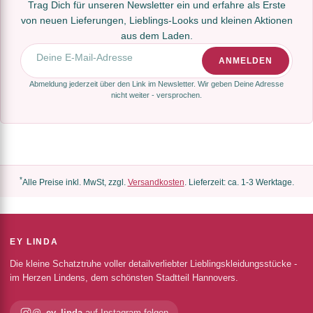
Trag Dich für unseren Newsletter ein und erfahre als Erste
von neuen Lieferungen, Lieblings-Looks und kleinen Aktionen
aus dem Laden.
E-Mail-Adresse
ANMELDEN
Abmeldung jederzeit über den Link im Newsletter. Wir geben Deine Adresse
nicht weiter - versprochen.
*
Alle Preise inkl. MwSt, zzgl.
Versandkosten
. Lieferzeit: ca. 1-3 Werktage.
EY LINDA
Die kleine Schatztruhe voller detailverliebter Lieblingskleidungsstücke -
im Herzen Lindens, dem schönsten Stadtteil Hannovers.
@_ey_linda
auf Instagram folgen