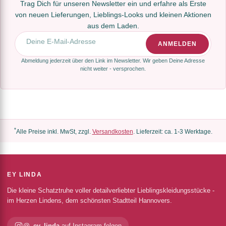
Trag Dich für unseren Newsletter ein und erfahre als Erste
von neuen Lieferungen, Lieblings-Looks und kleinen Aktionen
aus dem Laden.
E-Mail-Adresse
ANMELDEN
Abmeldung jederzeit über den Link im Newsletter. Wir geben Deine Adresse
nicht weiter - versprochen.
*
Alle Preise inkl. MwSt, zzgl.
Versandkosten
. Lieferzeit: ca. 1-3 Werktage.
EY LINDA
Die kleine Schatztruhe voller detailverliebter Lieblingskleidungsstücke -
im Herzen Lindens, dem schönsten Stadtteil Hannovers.
@_ey_linda
auf Instagram folgen