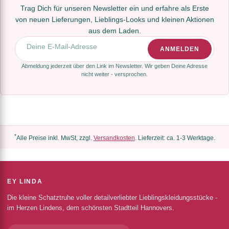
Trag Dich für unseren Newsletter ein und erfahre als Erste
von neuen Lieferungen, Lieblings-Looks und kleinen Aktionen
aus dem Laden.
E-Mail-Adresse
ANMELDEN
Abmeldung jederzeit über den Link im Newsletter. Wir geben Deine Adresse
nicht weiter - versprochen.
*
Alle Preise inkl. MwSt, zzgl.
Versandkosten
. Lieferzeit: ca. 1-3 Werktage.
EY LINDA
Die kleine Schatztruhe voller detailverliebter Lieblingskleidungsstücke -
im Herzen Lindens, dem schönsten Stadtteil Hannovers.