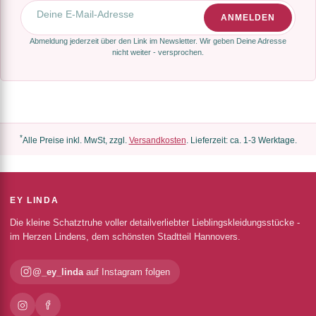
E-Mail-Adresse
ANMELDEN
Abmeldung jederzeit über den Link im Newsletter. Wir geben Deine Adresse
nicht weiter - versprochen.
*
Alle Preise inkl. MwSt, zzgl.
Versandkosten
. Lieferzeit: ca. 1-3 Werktage.
EY LINDA
Die kleine Schatztruhe voller detailverliebter Lieblingskleidungsstücke -
im Herzen Lindens, dem schönsten Stadtteil Hannovers.
@_ey_linda
auf Instagram folgen