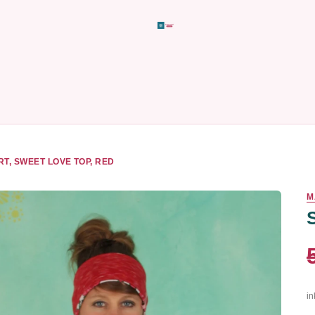
RT, SWEET LOVE TOP, RED
M
in