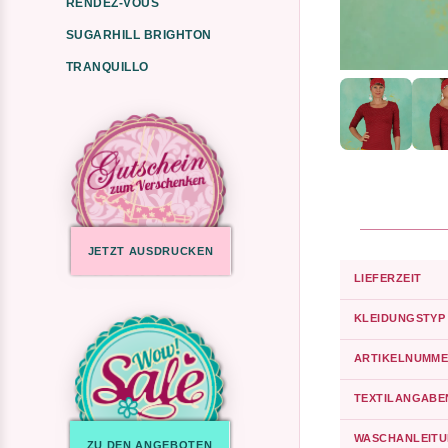
RENDEZ-VOUS
SUGARHILL BRIGHTON
TRANQUILLO
JETZT AUSDRUCKEN
LIEFERZEIT
KLEIDUNGSTYP
ARTIKELNUMME
TEXTILANGABE
WASCHANLEIT
ZU DEN ANGEBOTEN