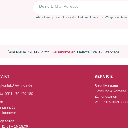
E-Mail-Adresse
Abmeldung jederzeit über den Link im Newsletter. Wir geben Deine
*
Alle Preise inkl. MwSt, zzgl.
Versandkosten
. Lieferzeit: ca. 1-3 Werktage.
TAKT
SERVICE
:
kontakt@eylinda.de
Bestellvorgang
Lieferung & Versand
da:
0511 - 76 170 180
Zahlungsarten
da
Widerruf & Rücksen
nusstr. 17
 Hannover
ngszeiten:
r 11-14 + 15-18:30