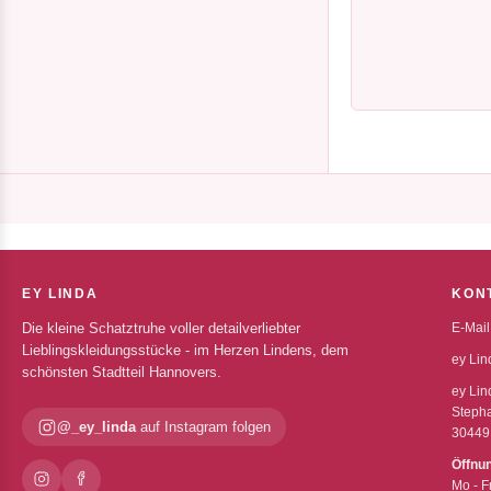
EY LINDA
KON
Die kleine Schatztruhe voller detailverliebter
E-Mail
Lieblingskleidungsstücke - im Herzen Lindens, dem
ey Lin
schönsten Stadtteil Hannovers.
ey Lin
Stepha
@_ey_linda
auf Instagram folgen
30449
Öffnu
Mo - F