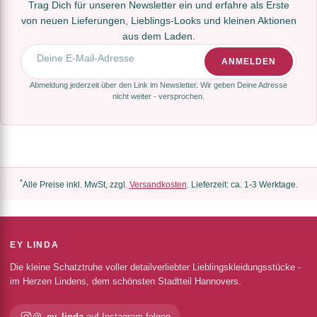
Trag Dich für unseren Newsletter ein und erfahre als Erste
von neuen Lieferungen, Lieblings-Looks und kleinen Aktionen
aus dem Laden.
E-Mail-Adresse
ANMELDEN
Abmeldung jederzeit über den Link im Newsletter. Wir geben Deine Adresse
nicht weiter - versprochen.
*
Alle Preise inkl. MwSt, zzgl.
Versandkosten
. Lieferzeit: ca. 1-3 Werktage.
EY LINDA
Die kleine Schatztruhe voller detailverliebter Lieblingskleidungsstücke -
im Herzen Lindens, dem schönsten Stadtteil Hannovers.
@_ey_linda
auf Instagram folgen