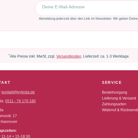
E-Mail-Adresse
Abmeldung jederzeit über den Link im Newsletter. Wir geben Deine
*
Alle Preise inkl. MwSt, zzgl.
Versandkosten
. Lieferzeit: ca. 1-3 Werktage.
TAKT
SERVICE
:
kontakt@eylinda.de
Bestellvorgang
Lieferung & Versand
da:
0511 - 76 170 180
Zahlungsarten
da
Widerruf & Rücksen
nusstr. 17
 Hannover
ngszeiten:
r 11-14 + 15-18:30