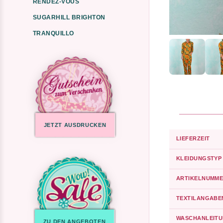
RENDEZ-VOUS
SUGARHILL BRIGHTON
TRANQUILLO
JETZT AUSDRUCKEN
LIEFERZEIT
KLEIDUNGSTYP
ARTIKELNUMME
TEXTILANGABE
WASCHANLEIT
ZU DEN ANGEBOTEN