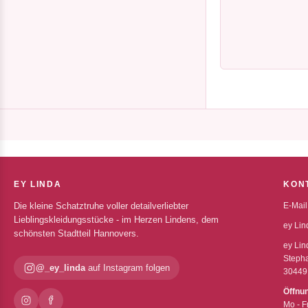
EY LINDA
KON
Die kleine Schatztruhe voller detailverliebter
E-Mail
Lieblingskleidungsstücke - im Herzen Lindens, dem
ey Lin
schönsten Stadtteil Hannovers.
ey Lin
Stepha
@_ey_linda
auf Instagram folgen
30449
Öffnu
Mo - F