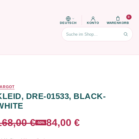
0
DEUTSCH
KONTO
WARENKORB
Suchen
ARGOT
KLEID, DRE-01533, BLACK-
WHITE
168,00 €
84,00 €
-50%