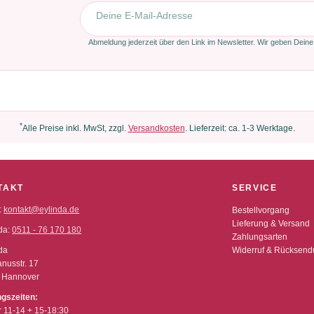
E-Mail-Adresse
Abmeldung jederzeit über den Link im Newsletter. Wir geben Deine
*
Alle Preise inkl. MwSt, zzgl.
Versandkosten
. Lieferzeit: ca. 1-3 Werktage.
TAKT
SERVICE
:
kontakt@eylinda.de
Bestellvorgang
Lieferung & Versand
da:
0511 - 76 170 180
Zahlungsarten
da
Widerruf & Rücksen
nusstr. 17
 Hannover
ngszeiten:
r 11-14 + 15-18:30