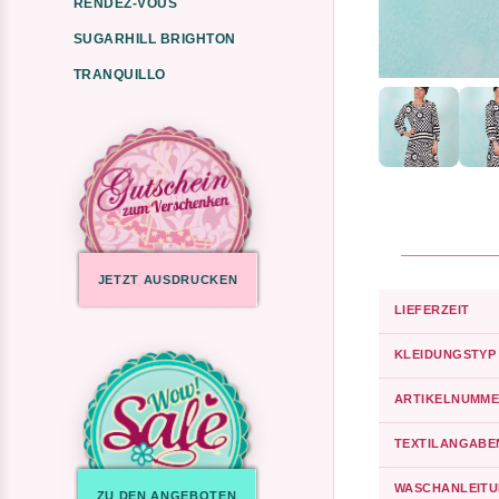
RENDEZ-VOUS
SUGARHILL BRIGHTON
TRANQUILLO
JETZT AUSDRUCKEN
LIEFERZEIT
KLEIDUNGSTYP
ARTIKELNUMME
TEXTILANGABE
WASCHANLEIT
ZU DEN ANGEBOTEN