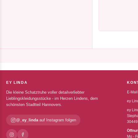
EY LINDA
KON
Die kleine Schatztruhe voller detailverliebter
E-Mail
Lieblingskleidungsstücke - im Herzen Lindens, dem
ey Lin
schönsten Stadtteil Hannovers.
ey Lin
Stepha
@_ey_linda
auf Instagram folgen
30449
Öffnu
Mo - F