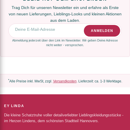
Trag Dich für unseren Newsletter ein und erfahre als Erste
von neuen Lieferungen, Lieblings-Looks und kleinen Aktionen
aus dem Laden.
E-Mail-Adresse
ANMELDEN
Abmeldung jederzeit über den Link im Newsletter. Wir geben Deine Adresse
nicht weiter - versprochen.
*
Alle Preise inkl. MwSt, zzgl.
Versandkosten
. Lieferzeit: ca. 1-3 Werktage.
EY LINDA
Die kleine Schatztruhe voller detailverliebter Lieblingskleidungsstücke -
im Herzen Lindens, dem schönsten Stadtteil Hannovers.