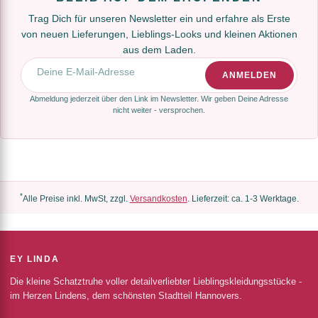
Trag Dich für unseren Newsletter ein und erfahre als Erste
von neuen Lieferungen, Lieblings-Looks und kleinen Aktionen
aus dem Laden.
E-Mail-Adresse
ANMELDEN
Abmeldung jederzeit über den Link im Newsletter. Wir geben Deine Adresse
nicht weiter - versprochen.
*
Alle Preise inkl. MwSt, zzgl.
Versandkosten
. Lieferzeit: ca. 1-3 Werktage.
EY LINDA
Die kleine Schatztruhe voller detailverliebter Lieblingskleidungsstücke -
im Herzen Lindens, dem schönsten Stadtteil Hannovers.