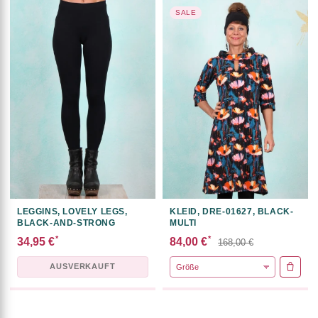
SALE
LEGGINS, LOVELY LEGS,
KLEID, DRE-01627, BLACK-
BLACK-AND-STRONG
MULTI
*
*
34,95 €
84,00 €
168,00 €
AUSVERKAUFT
IN DE