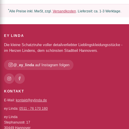
*
Alle Preise inkl. MwSt, zzgl.
Versandkosten
. Lieferzeit: ca. 1-3 Werktage.
EY LINDA
Die kleine Schatztruhe voller detailverliebter Lieblingskleidungsstücke -
im Herzen Lindens, dem schönsten Stadtteil Hannovers.
@_ey_linda
auf Instagram folgen
KONTAKT
E-Mail:
kontakt@eylinda.de
ey Linda:
0511 - 76 170 180
ey Linda
Stephanusstr. 17
30449 Hannover