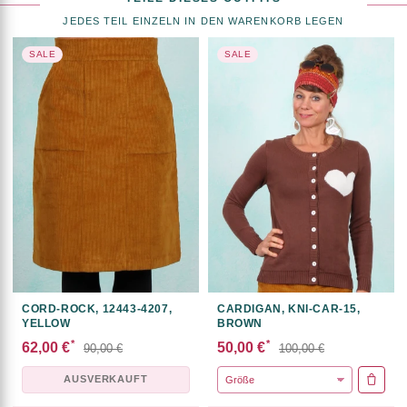
JEDES TEIL EINZELN IN DEN WARENKORB LEGEN
SALE
SALE
CORD-ROCK, 12443-4207,
CARDIGAN, KNI-CAR-15,
YELLOW
BROWN
*
*
62,00 €
50,00 €
90,00 €
100,00 €
AUSVERKAUFT
IN DE